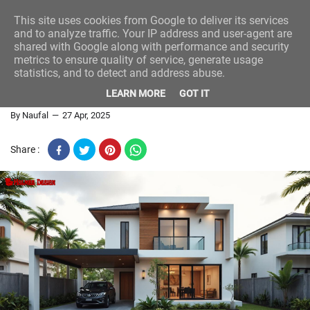
This site uses cookies from Google to deliver its services
and to analyze traffic. Your IP address and user-agent are
shared with Google along with performance and security
Home
Renovasi-Rumah
metrics to ensure quality of service, generate usage
statistics, and to detect and address abuse.
Konsep Renovasi Rumah Stylish
LEARN MORE
GOT IT
By Naufal
27 Apr, 2025
Share :